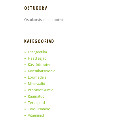
OSTUKORV
Ostukorvis ei ole tooteid.
KATEGOORIAD
Energeetika
Head asjad
Käsitöötooted
Konsultatsioonid
Loomadele
Mineraalid
Probiootikumid
Raamatud
Teraapiad
Toidulisandid
Vitamiinid