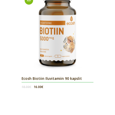
ALE!
Ecosh Biotiin Iluvitamiin 90 kapslit
Algne
Current
18.00
€
16.00
€
hind
price
oli:
is:
18.00€.
16.00€.