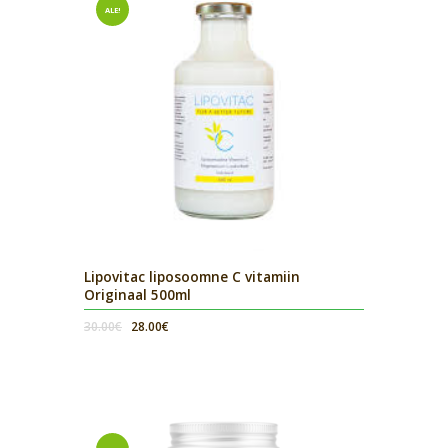
ALE!
Lipovitac liposoomne C vitamiin
Originaal 500ml
Algne
Current
30.00
€
28.00
€
hind
price
oli:
is:
30.00€.
28.00€.