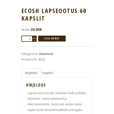
ECOSH LAPSEOOTUS 60
KAPSLIT
Algne
Current
20.00
€
25.00
€
hind
price
Ecosh
LISA KORVI
oli:
is:
lapseootus
25.00€.
20.00€.
60
Kategooria:
Vitamiinid
kapslit
Product ID:
4302
kogus
Kirjeldus
Lisainfo
KIRJELDUS
Lapseootus toode sisaldab kõiki põhilisi
vitamiine, mineraalaineid ja
mikroelemente, mida last ootav naine
vajab loote täisväärtuslikuks arenguks